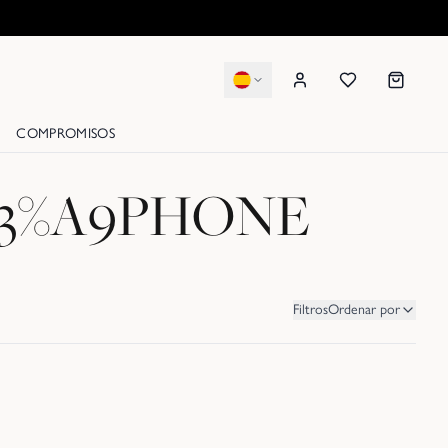
COMPROMISOS
C3%A9PHONE
Filtros
Ordenar por