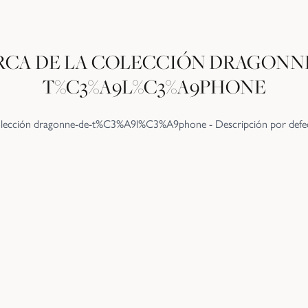
RCA DE LA COLECCIÓN
DRAGONNE
T%C3%A9L%C3%A9PHONE
lección dragonne-de-t%C3%A9l%C3%A9phone - Descripción por defe