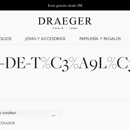
Envio gratuito desde 39€
OLSOS
JOYAS Y ACCESORIOS
PAPELERÍA Y REGALOS
DE-T%C3%A9L%
 COULEUR