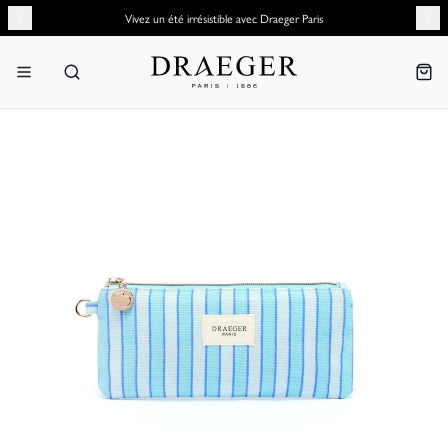
Vivez un été irrésistible avec Draeger Paris