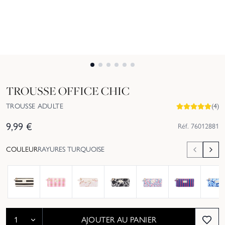
TROUSSE OFFICE CHIC
TROUSSE ADULTE
(
4
)
9,99
€
Réf.
76012881
COULEUR
RAYURES TURQUOISE
AJOUTER AU PANIER