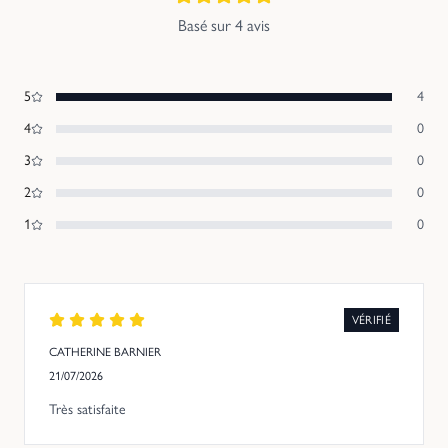
Basé sur
4
avis
5
4
4
0
3
0
2
0
1
0
VÉRIFIÉ
CATHERINE BARNIER
21/07/2026
Très satisfaite