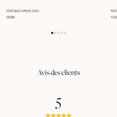
TOTE BAG OFFICE CHIC
POC
29,00
€
15,0
Avis des clients
5