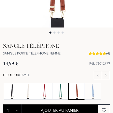
SANGLE TÉLÉPHONE
SANGLE PORTE TÉLÉPHONE FEMME
(
4
)
14,99
€
Réf.
76012799
COULEUR
CAMEL
Épuisé
AJOUTER AU PANIER