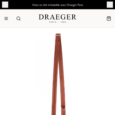
Vivez un été irrésistible avec Draeger Paris