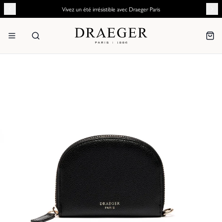
Vivez un été irrésistible avec Draeger Paris