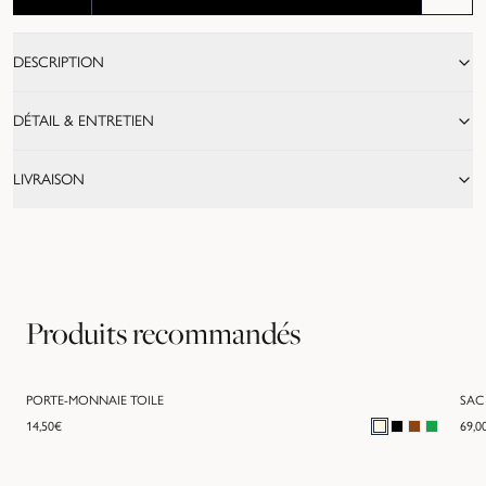
DESCRIPTION
DÉTAIL & ENTRETIEN
LIVRAISON
Produits recommandés
PORTE-MONNAIE TOILE
SAC
14,50
€
69,0