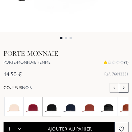
PORTE-MONNAIE
PORTE-MONNAIE FEMME
(
1
)
14,50
€
Réf.
76013331
COULEUR
NOIR
AJOUTER AU PANIER