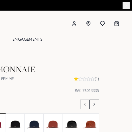
ENGAGEMENTS
MONNAIE
 FEMME
(
1
)
Réf.
76013335