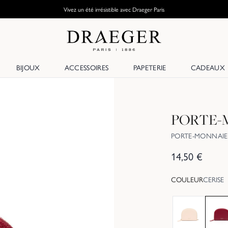
Vivez un été irrésistible avec Draeger Paris
BIJOUX
ACCESSOIRES
PAPETERIE
CADEAUX
PORTE-
PORTE-MONNAIE
14,50
€
COULEUR
CERISE