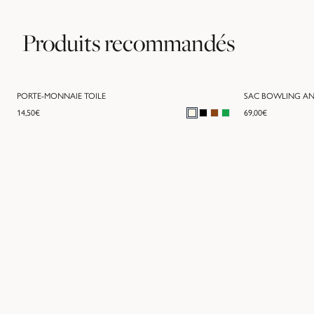
Produits recommandés
PORTE-MONNAIE TOILE
SAC BOWLING A
14,50
€
69,00
€