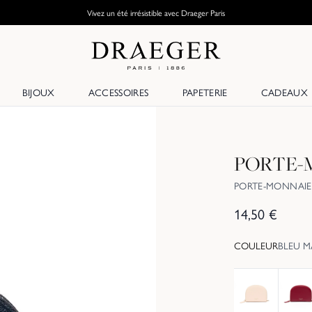
Vivez un été irrésistible avec Draeger Paris
BIJOUX
ACCESSOIRES
PAPETERIE
CADEAUX
PORTE-
PORTE-MONNAIE
14,50
€
COULEUR
BLEU M