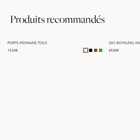
Produits recommandés
PORTE-MONNAIE TOILE
SAC BOWLING A
14,50
€
69,00
€