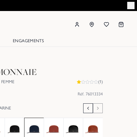
ENGAGEMENTS
MONNAIE
 FEMME
(
1
)
Réf.
76013334
ARINE