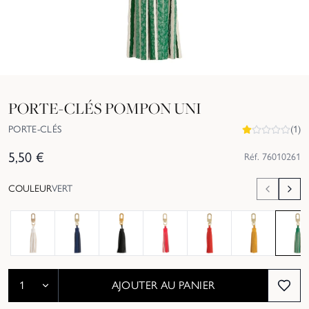
PORTE-CLÉS POMPON UNI
PORTE-CLÉS
(
1
)
5,50
€
Réf.
76010261
COULEUR
VERT
AJOUTER AU PANIER