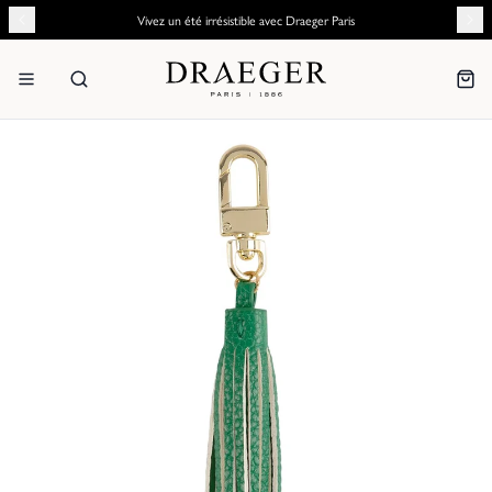
Vivez un été irrésistible avec Draeger Paris