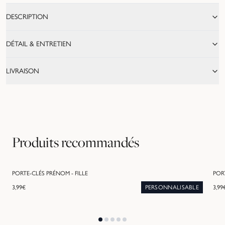
DESCRIPTION
DÉTAIL & ENTRETIEN
LIVRAISON
Produits recommandés
PORTE-CLÉS PRÉNOM - FILLE
POR
3,99
€
PERSONNALISABLE
3,99