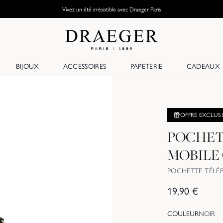
Vivez un été irrésistible avec Draeger Paris
BIJOUX
ACCESSOIRES
PAPETERIE
CADEAUX
OFFRE EXCLUS
POCHET
MOBILE
POCHETTE TÉLÉ
19,90
€
COULEUR
NOIR