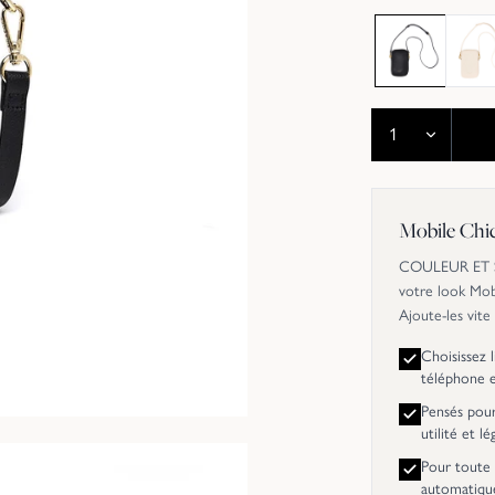
Mobile Chi
COULEUR ET SI
votre look Mob
Ajoute-les vite
Choisissez 
téléphone 
Pensés pour 
utilité et l
Pour toute 
automatiqu