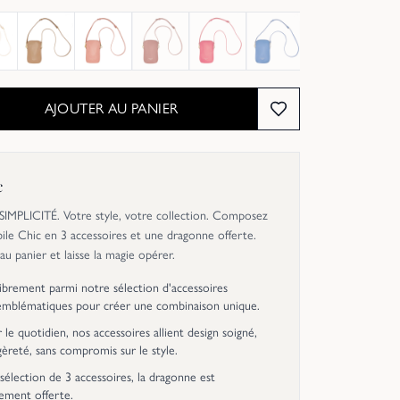
Épuisé
Épuisé
Épuisé
Épuisé
AJOUTER AU PANIER
c
MPLICITÉ. Votre style, votre collection. Composez
ile Chic en 3 accessoires et une dragonne offerte.
 au panier et laisse la magie opérer.
librement parmi notre sélection d'accessoires
emblématiques pour créer une combinaison unique.
le quotidien, nos accessoires allient design soigné,
égèreté, sans compromis sur le style.
sélection de 3 accessoires, la dragonne est
ement offerte.