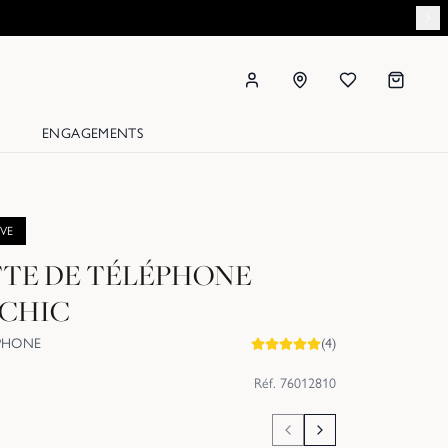
ENGAGEMENTS
IVE
TE DE TÉLÉPHONE
 CHIC
PHONE
(
4
)
Réf.
76012810