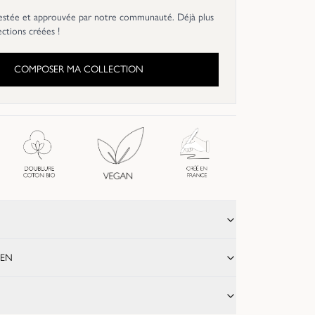
estée et approuvée par notre communauté. Déjà plus
ections créées !
COMPOSER MA COLLECTION
IEN