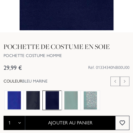
POCHETTE DE COSTUME EN SOIE
POCHETTE COSTUME HOMME
29,99
€
Réf.
01334340NB00U00
COULEUR
BLEU MARINE
Épuisé
Épuisé
AJOUTER AU PANIER