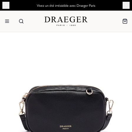
Vivez un été irrésistible avec Draeger Paris