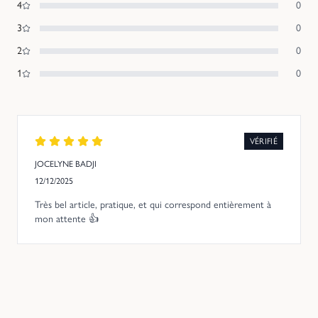
4
0
3
0
2
0
1
0
VÉRIFIÉ
JOCELYNE BADJI
12/12/2025
Très bel article, pratique, et qui correspond entièrement à
mon attente 👍