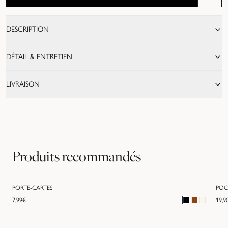
DESCRIPTION
DÉTAIL & ENTRETIEN
LIVRAISON
Produits recommandés
PORTE-CARTES
POC
7,99
€
19,9