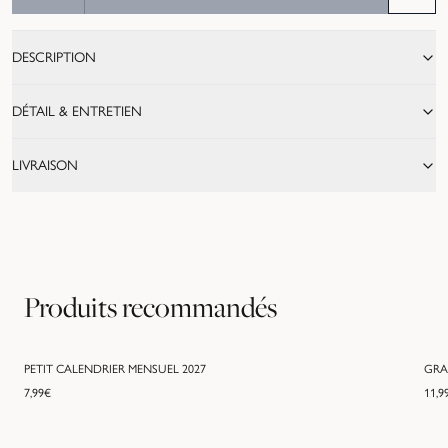
DESCRIPTION
DÉTAIL & ENTRETIEN
LIVRAISON
Produits recommandés
PETIT CALENDRIER MENSUEL 2027
GRA
7,99
€
11,9