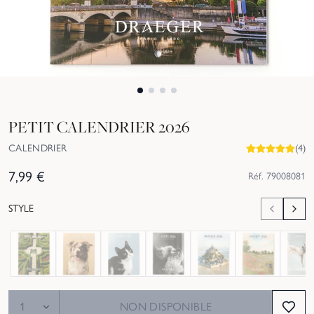
PETIT CALENDRIER 2026
CALENDRIER
(
4
)
7,99
€
Réf.
79008081
STYLE
Épuisé
Épuisé
Épuisé
Épuisé
Épuisé
Épuisé
Épuisé
NON DISPONIBLE