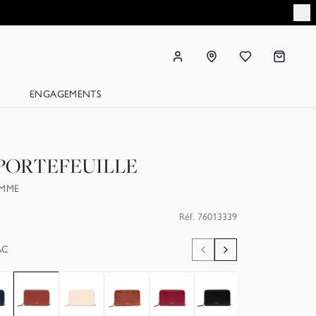
ENGAGEMENTS
PORTEFEUILLE
EMME
Réf.
76013339
AC