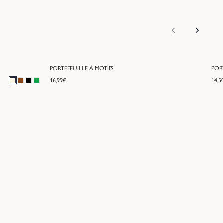
PORTEFEUILLE À MOTIFS
POR
16,99
€
14,5