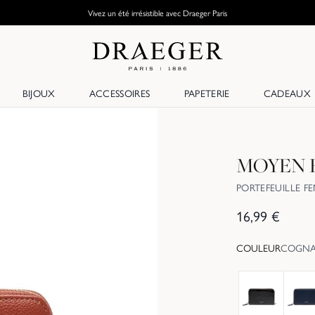
Vivez un été irrésistible avec Draeger Paris
BIJOUX
ACCESSOIRES
PAPETERIE
CADEAUX
MOYEN 
PORTEFEUILLE F
16,99
€
COULEUR
COGN