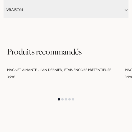
LIVRAISON
Produits recommandés
MAGNET AIMANTÉ - L'AN DERNIER J'ÉTAIS ENCORE PRÉTENTIEUSE
MAG
3,99
€
3,99