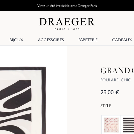
Vivez un été irrésistible avec Draeger Paris
BIJOUX
ACCESSOIRES
PAPETERIE
CADEAUX
GRAND 
FOULARD CHIC
29,00
€
STYLE