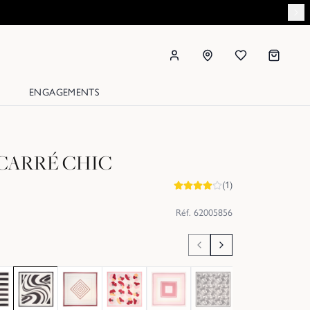
ENGAGEMENTS
CARRÉ CHIC
(
1
)
Réf.
62005856