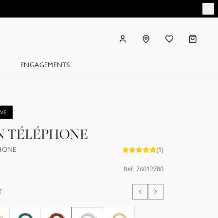
ENGAGEMENTS
IVE
 TÉLÉPHONE
HONE
(
1
)
Réf.
76012780
T