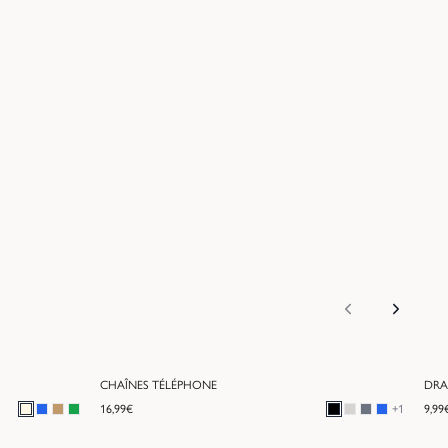
CHAÎNES TÉLÉPHONE
DRA
16,99
€
+
1
9,99