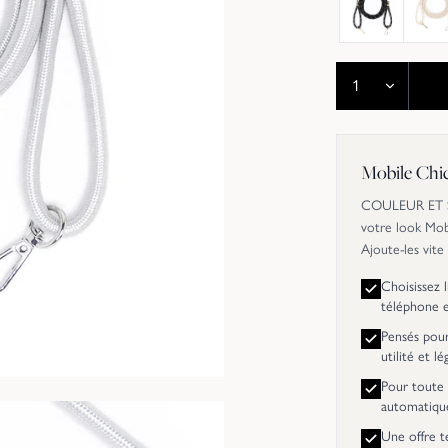
Mobile Chi
COULEUR ET SI
votre look Mob
Ajoute-les vite
Choisissez 
téléphone 
Pensés pour 
utilité et l
Pour toute 
automatiqu
Une offre t