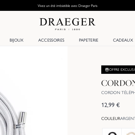
Vivez un été irrésistible avec Draeger Paris
BIJOUX
ACCESSOIRES
PAPETERIE
CADEAUX
OFFRE EXCLUS
CORDON
CORDON TÉLÉP
12,99
€
COULEUR
ARGEN