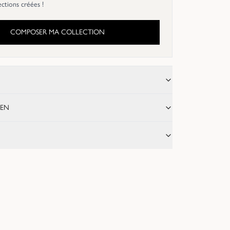
ections créées !
COMPOSER MA COLLECTION
IEN