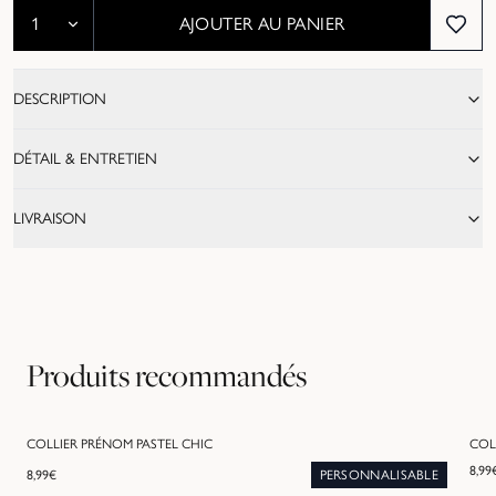
AJOUTER AU PANIER
DESCRIPTION
DÉTAIL & ENTRETIEN
LIVRAISON
Produits recommandés
COLLIER PRÉNOM PASTEL CHIC
COL
8,99
8,99
€
PERSONNALISABLE