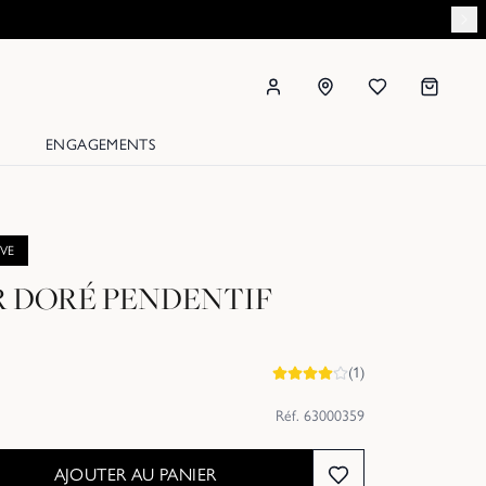
ENGAGEMENTS
IVE
R DORÉ PENDENTIF
(
1
)
Réf.
63000359
AJOUTER AU PANIER