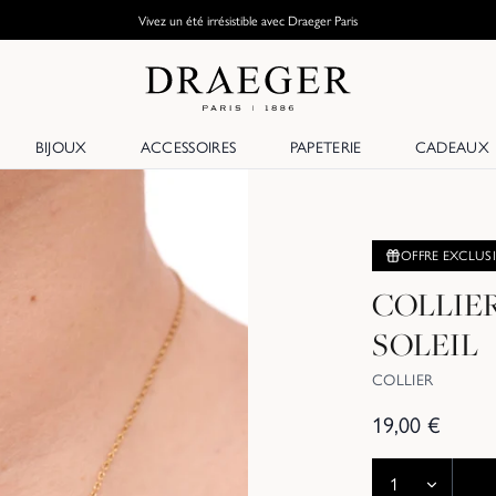
Vivez un été irrésistible avec Draeger Paris
BIJOUX
ACCESSOIRES
PAPETERIE
CADEAUX
OFFRE EXCLUS
COLLIE
SOLEIL
COLLIER
19,00
€