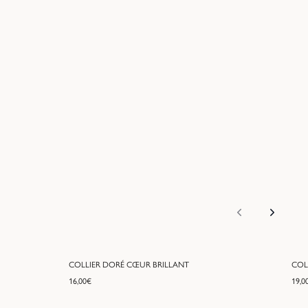
COLLIER DORÉ CŒUR BRILLANT
COL
16,00
€
19,0