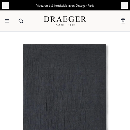
Vivez un été irrésistible avec Draeger Paris