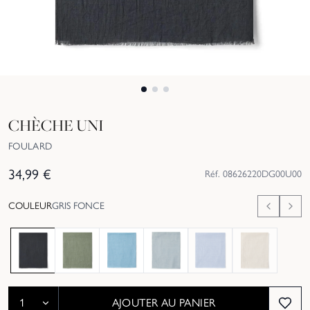
CHÈCHE UNI
FOULARD
34,99
€
Réf.
08626220DG00U00
COULEUR
GRIS FONCE
Épuisé
Épuisé
AJOUTER AU PANIER