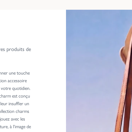
res produits de
onner une touche
tion accessoire
à votre quotidien.
 charm est conçu
leur insuffler un
ollection charms
 jouez avec les
ure, à l'image de