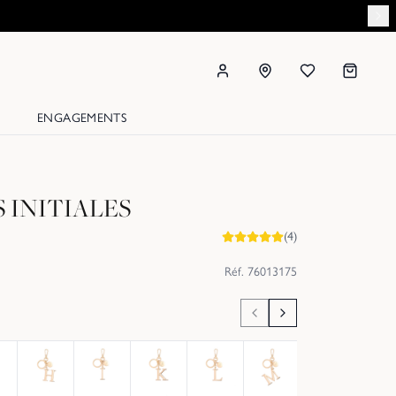
ENGAGEMENTS
 INITIALES
(
4
)
Réf.
76013175