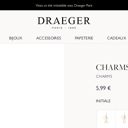
Vivez un été irrésistible avec Draeger Paris
BIJOUX
ACCESSOIRES
PAPETERIE
CADEAUX
CHARMS
CHARMS
5,99
€
INITIALE