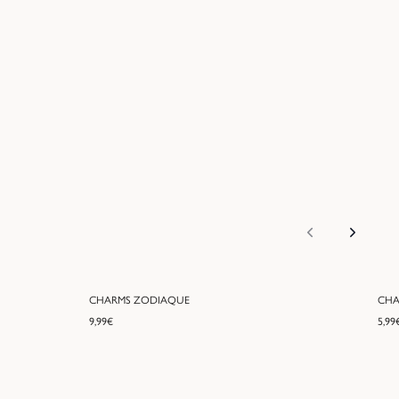
CHARMS ZODIAQUE
CHA
9,99
€
5,99