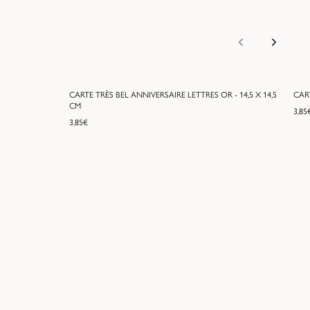
CARTE TRÈS BEL ANNIVERSAIRE LETTRES OR - 14,5 X 14,5
CAR
CM
3,85
3,85
€