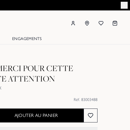
ENGAGEMENTS
MERCI POUR CETTE
TE ATTENTION
X
Réf.
83003488
AJOUTER AU PANIER