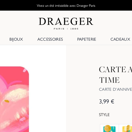
Vivez un été irrésistible avec Draeger Paris
BIJOUX
ACCESSOIRES
PAPETERIE
CADEAUX
CARTE 
TIME
CARTE D'ANNIVE
3,99
€
STYLE