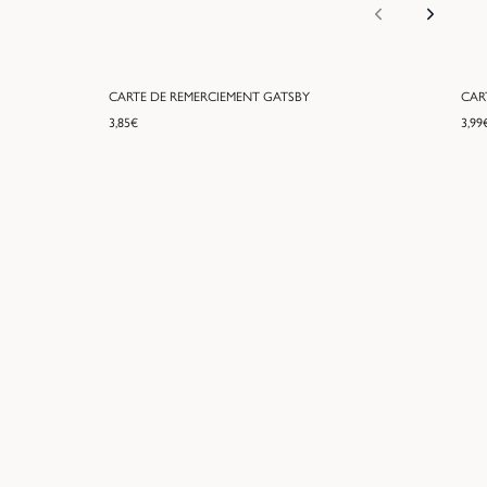
CARTE DE REMERCIEMENT GATSBY
CAR
3,85
€
3,99