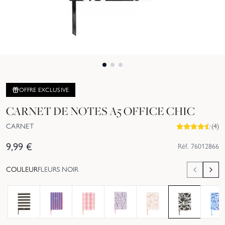
OFFRE EXCLUSIVE
CARNET DE NOTES A5 OFFICE CHIC
CARNET
(
4
)
9,99
€
Réf.
76012866
COULEUR
FLEURS NOIR