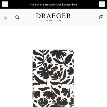
Vivez un été irrésistible avec Draeger Paris