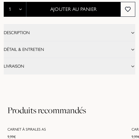
AJOUTER AU PANIER
DESCRIPTION
DÉTAIL & ENTRETIEN
LIVRAISON
Produits recommandés
CARNET À SPIRALES A5
CAR
9,99
€
9,99