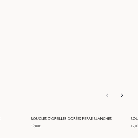
S
BOUCLES D'OREILLES DORÉES PIERRE BLANCHES
BOU
19,00
€
12,0