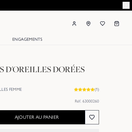
ENGAGEMENTS
 D'OREILLES DORÉES
LLES FEMME
(
1
)
Réf.
63000260
AJOUTER AU PANIER