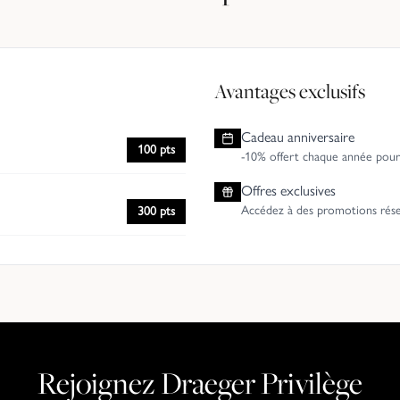
Avantages exclusifs
Cadeau anniversaire
100 pts
-10% offert chaque année pour 
Offres exclusives
Accédez à des promotions rés
300 pts
Rejoignez Draeger Privilège