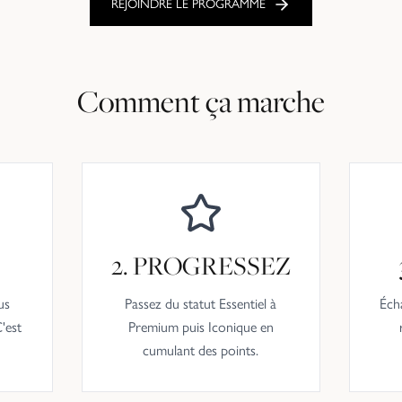
REJOINDRE LE PROGRAMME
Comment ça marche
Z
2. PROGRESSEZ
us
Passez du statut Essentiel à
Éch
C'est
Premium puis Iconique en
cumulant des points.