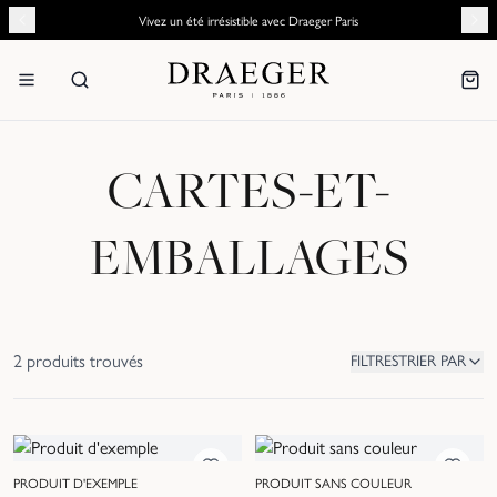
Vivez un été irrésistible avec Draeger Paris
CARTES-ET-
EMBALLAGES
2
produit
s
trouvé
s
FILTRES
TRIER PAR
PRODUIT D'EXEMPLE
PRODUIT SANS COULEUR