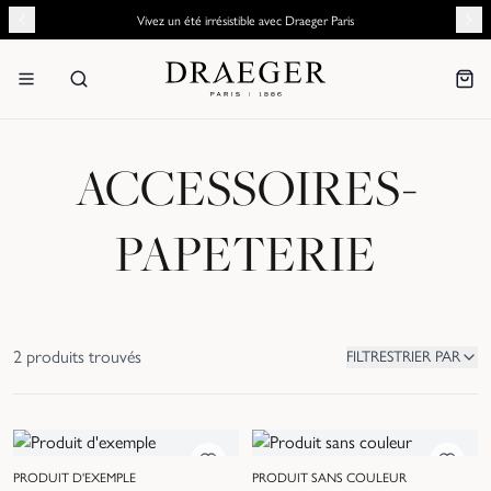
Vivez un été irrésistible avec Draeger Paris
ACCESSOIRES-
PAPETERIE
2
produit
s
trouvé
s
FILTRES
TRIER PAR
PRODUIT D'EXEMPLE
PRODUIT SANS COULEUR