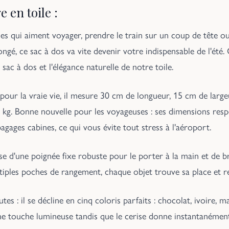
e en toile :
lles qui aiment voyager, prendre le train sur un coup de tête o
gé, ce sac à dos va vite devenir votre indispensable de l'été.
 sac à dos et l'élégance naturelle de notre toile.
 pour la vraie vie, il mesure 30 cm de longueur, 15 cm de larg
 kg. Bonne nouvelle pour les voyageuses : ses dimensions res
gages cabines, ce qui vous évite tout stress à l'aéroport.
ose d'une poignée fixe robuste pour le porter à la main et de b
tiples poches de rangement, chaque objet trouve sa place et re
 : il se décline en cinq coloris parfaits : chocolat, ivoire, ma
 une touche lumineuse tandis que le cerise donne instantanéme