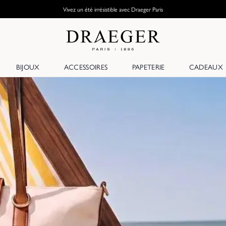
Vivez un été irrésistible avec Draeger Paris
BIJOUX
ACCESSOIRES
PAPETERIE
CADEAUX