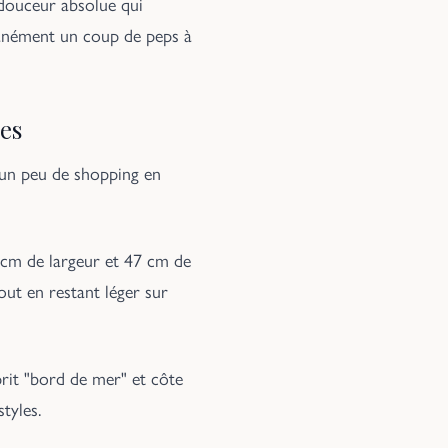
 douceur absolue qui
ntanément un coup de peps à
ves
e un peu de shopping en
5 cm de largeur et 47 cm de
out en restant léger sur
prit "bord de mer" et côte
tyles.