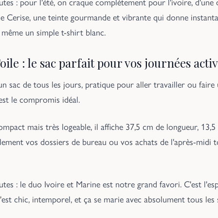
es : pour l'été, on craque complètement pour l'ivoire, d'une
et le Cerise, une teinte gourmande et vibrante qui donne insta
 même un simple t-shirt blanc.
le : le sac parfait pour vos journées acti
n sac de tous les jours, pratique pour aller travailler ou fair
 est le compromis idéal.
ompact mais très logeable, il affiche 37,5 cm de longueur, 13,
acilement vos dossiers de bureau ou vos achats de l'après-midi t
s : le duo Ivoire et Marine est notre grand favori. C'est l'es
'est chic, intemporel, et ça se marie avec absolument tous les s